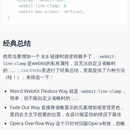
display
:
-webkit-box
;
-webkit-line-clamp
:
3
;
-webkit-box-orient
:
vertical
;
}
经典总结
然而当要增加一个
链接时就变得棘手了，
更多
-webkit-
是webkit的私有属性，且无法自定义省略时
line-clamp
的
，
css-tricks
里进行了经典总结，里面提供了六种方法
...
（哇！），来筛选一下：
Weird WebKit Flexbox Way 就是
，
-webkit-line-clamp
简单，但不能自定义省略时的
...
Fade Out Way 直接将省略显示的元素增加渐变背景色，
遮挡在主文字想要的位置，在设计能妥协的情况下最佳
Opera Overflow Way 这个只针对旧版Opera有效，忽略